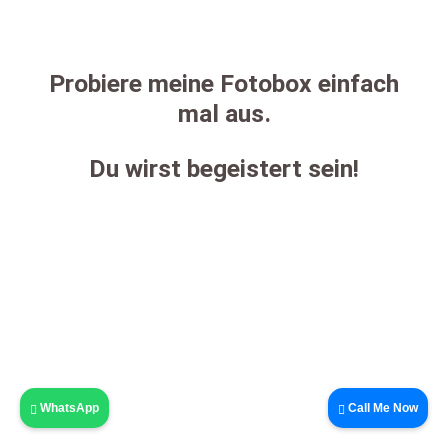
Probiere meine Fotobox einfach
mal aus.
Du wirst begeistert sein!
© Copyright 2018 -
2026 von Volker Kohl,
Fotobox-
Star.de
|
Impressum
|
AGB
|
Datenschutz
| Seiteninhaber:
Volker
Kohl, Bünder Str. 268, D-32139 Spenge
| Telefon-Büro: +49 (0)
5225 790376 | Mobil, SMS und
WhatsApp: +49 (0) 172 4033196
|
Instagram: fotobox.star
WhatsApp
Call Me Now