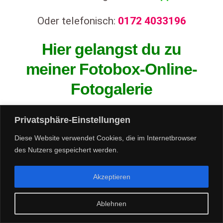
Oder telefonisch:
0172
4033196
Hier gelangst du zu
meiner Fotobox-Online-
Fotogalerie
Um deine Fotobox-Fotos anzuschauen
Privatsphäre-Einstellungen
und herunterzuladen, klicke bitte
Diese
Website
verwendet Cookies, die im Internetbrowser
auf
Online-Fotogalerie
und gebe dann
des Nutzers gespeichert werden.
dort deinen Zugangscode ein.
Akzeptieren
Falls dir der Zugangscode nicht bekannt
ist, wende dich bitte an den Gastgeber
Ablehnen
WhatsApp
Call Me Now
bzw. Veranstalter.