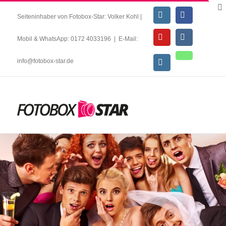
Seiteninhaber von Fotobox-Star: Volker Kohl |
Mobil & WhatsApp: 0172 4033196
|
E-Mail:
info@fotobox-star.de